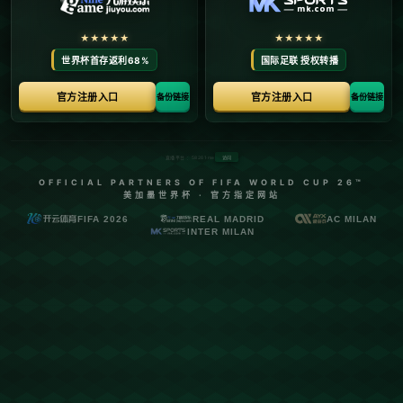
位
发布时间：2026-05-18
**国足取胜印尼难阻下滑势头：世界排名即将跌至第92位**
近年来，国足的表现一直是球迷们热议的话题。尽管在近期
比赛中，国足取得了对印尼的胜利，但这场胜利似乎难以改
变全球排名持续下滑的趋势。面对即将跌至第92位的现实，
国足的未来何去何从，已成为人们关注的焦点。