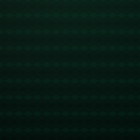
在过去的几年中，**国足的成绩一直不尽人意**。虽然偶有
亮眼的表现，但整体而言，国足在国际赛场上的竞争力越来
越弱。这不仅体现在亚洲杯、世界杯预选赛等重要赛事的表
现上，也在世界排名上得到了恶果。根据FIFA的最新统计
数据，国足即将跌至第92位，这一排名让人不禁对国足的未
来表示担忧。
那么，是什么原因导致国足陷入这种困境呢？首先，国内足
球青训体系尚未成熟是个不容忽视的问题。尽管近年来国家
体育部门加大了对青训的投入，但与世界顶级球队的差距依
然明显。多数青训计划更注重短期成果，忽视了球员的全面
发展。**这使得国内年轻球员无法在国际赛场上展现出顶尖
的水平**，直接影响了国足整体实力的提升。
其次，**联赛环境的影响**也不容小觑。中超联赛近年来吸
引了大批国际球星加盟，虽然短期内提高了联赛的观赏性，