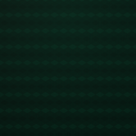
较为不利的位置。然而，这场关键胜利不仅提高了球队的士
气，也为他们在接下来的比赛中奠定了更好的基础。_中国
队能够战胜压力取得突破，显示了球队在关键时刻的精神凝
聚力与实力提升_。尤其是在防守与进攻两端，中国队的表
现都较前几场有了显著提升，几名年轻球员的发挥也成为比
赛的一大亮点。
**对比：印尼队的持续稳定**
与此同时，印尼队在本次世预赛中的表现同样值得关注。他
们通过稳定的发挥和密集的赛程管理，逐渐积累了积分，与
中国队并列在积分榜上。这支以团队协作为核心的球队，展
示了较强的适应能力，尤其是在面对传统强队时，印尼队并
不畏首畏尾，敢于发挥自身特色。在此背景下，中国队如何
在接下来的比赛中超越印尼，成为了一个值得思考的话题。
**展望：下一步的战略规划**