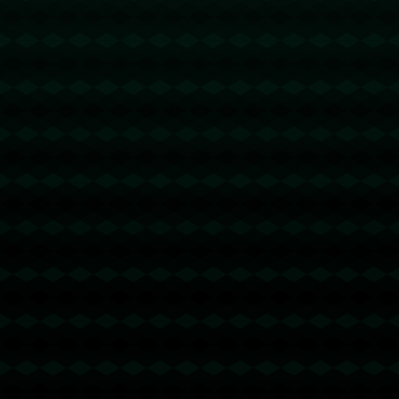
**成功案例：2015年世预赛**
通过回顾历史，我们可以从中吸取许多宝贵的经验。例如，
2015年的世预赛中，中国队凭借顽强的意志和在关键比赛中
的优异表现，成功杀入下一阶段的比赛。这一成功案例为今
年的比赛提供了借鉴。在总结过去的经验与教训的基础上，
中国队需要继续努力，力求在当前的世预赛上创造佳绩。