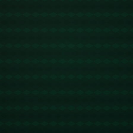
兰队虽然在控球率上占据优势，但始终未能有效突破匈牙利
的防线。
一方面，荷兰队缺乏射门的果断。当机会出现在匈牙利门前
时，荷兰的射手们往往选择传球而非直接射门，这种消极的
进攻策略使得匈牙利防守球员有更多时间协防。此外，荷兰
队在边路的推进速度也值得商榷，过于依赖个人技术而缺乏
有效的小组配合，这无疑是匈牙利防线的薄弱之处，但是荷
兰未能利用。
**匈牙利的防守反击策略**
相较而言，匈牙利的战术更加明朗。在整个上半场，匈牙利
**以稳固防守为基础**，伺机反击。**罗兰-绍洛伊的表现
尤为出色**，不仅为匈牙利在上半场打入制胜一球，还曾有
一次射门击中门柱，险些扩大比分。