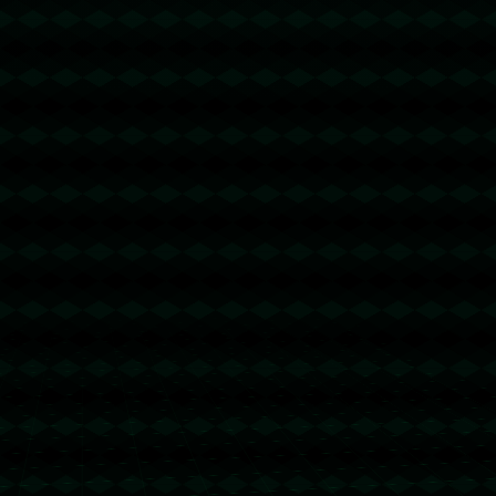
**结语：战术与战绩的深刻关联**
半场比赛虽短，但足以看出两队之间战术对决的精彩。荷兰
在进攻上的犹豫与匈牙利的坚决形成鲜明对比，而绍洛伊的
出色发挥则成为点亮上半场的一道光芒。在下半场，如何调
整战术，将是决定比赛胜负的关键。荷兰需要更为锐利的进
攻，而匈牙利则应继续坚守，伺机扩大领先优势。