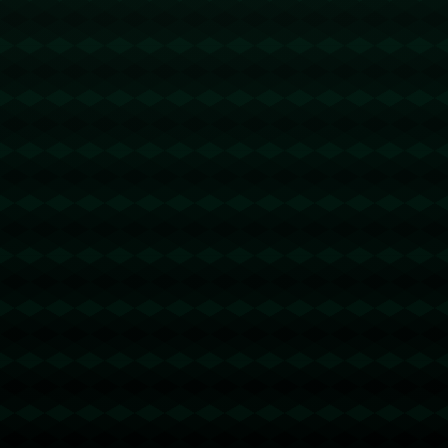
不仅展示了个人的优秀技术**，同时也体现出其对比赛时机
的准确把握。绍洛伊的灵活跑位和精准射门为匈牙利奠定了
短暂的领先优势。
与荷兰前锋的迟疑不同，绍洛伊在拥有机会时毫不犹豫。通
过观察荷兰门将的站位，他果断选择射门，而非传球。这样
的果敢与自信是许多前锋所缺乏的，也正是绍洛伊能够不断
威胁对方球门的重要因素。