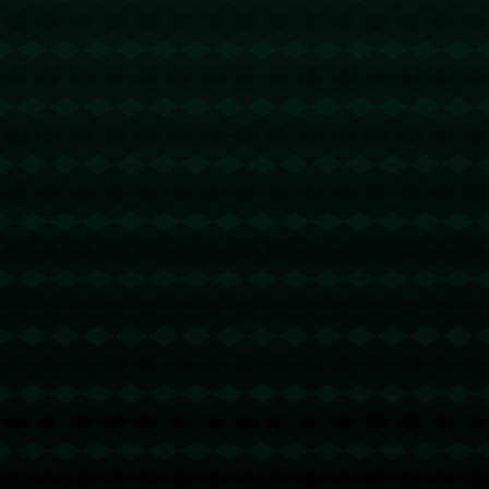
此外，滕哈格身上的特质和他的职业轨迹反映出**一种持续
的学习和调整能力**。在现代足球的快节奏发展中，教练往
往需要应对的不仅是对手战术，还有日新月异的球员风格和
技术变化。滕哈格正是这种具备学习和自我革新能力的教
练，他能快速适应新的挑战，这对于曼联这样雄心勃勃的俱
乐部来说，无疑是一种可贵的品质。