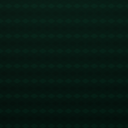
其次，_滕哈格的领导风格也与曼联的传统一脉相承_。曼联
不仅需要战术上的成功，还需要一位可以激励球员和促进团
队合作的教练。滕哈格有开发球员潜力的记录，使他成为高
风险高回报赌注中更稳妥的一项。他坚持纪律性，但同时能
根据球员特性释放他们的潜力。这一点和曼联领导团队多年
来一直力求的文化非常契合。