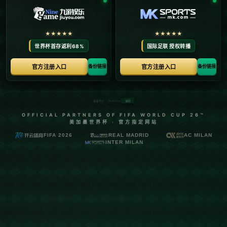
更适合执教曼联
发布时间：2026-05-18
**_前曼联助教：除了瓜帅，我认为没人比滕哈格更适合执
教曼联_**是一个非常有吸引力的标题，尤其对于广大球迷
和关注英超的读者而言。这其中不仅涉及到对曼联当前教练
状况的评价，还牵扯到对瓜迪奥拉这种顶尖教练的认可。那
么，以此为主题，我们可以探讨滕哈格为何被认为是曼联最
佳选择的原因。