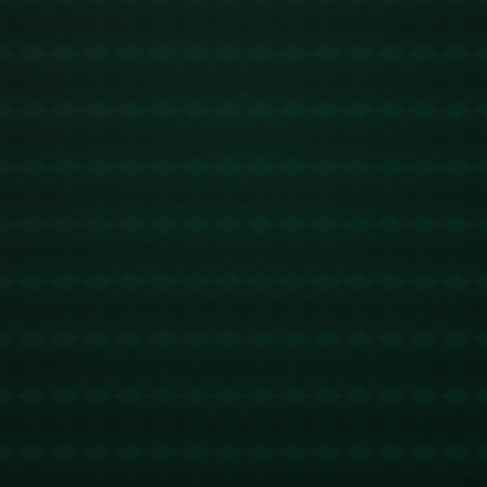
射**直掛球門死角，那勢大力沉的射門令場邊觀眾驚呼連
連，廣州隊門將無力撲救。這粒進球是技術與意識的完美結
合，也成為本場比賽的**轉折點**。楊一鳴的這記破門無疑
是本賽季的高光進球之一，賽后立刻登上社交媒體熱點，許
多球迷紛紛用“淩空世界波”來形容這粒進球。
到了下半場第65分鐘，滄州雄獅再下一城。經由精準的中場
調度，劉鑫瑜巧妙抓住對方防線漏洞，在接到隊友的直塞球
後冷靜推射成功破門。他的跑位和處理球的能力再一次展現
了個人天賦，也鞏固了球隊的領先優勢，這顆進球徹底摧毀
了廣州隊反超的希望。
### **滄州雄獅的崛起：從技術到團隊的進步**
今年以來，滄州雄獅的表現頗為亮眼。本場比賽，他們不僅
展現了穩健的**防守體系**，還充分利用了凌厲的反擊策
略。從後防到前場，他們的每一次進攻都帶有極高的效率。