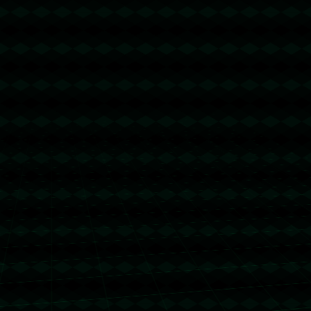
*回顧整場比賽，滄州雄獅的“楊一鳴淩空斬”與“劉鑫瑜破
門”是無疑的焦點。而這兩名球員的出色發揮，也讓滄州雄
獅的崛起之路更加值得期待。未來比賽，他們能否延續這樣
的良好表現，將成為球迷關注的焦點。*
上一篇：李乃文与王智一同现身.
下一篇：FIFA年度最佳男子足球教練：斯卡洛尼榮耀當選！.