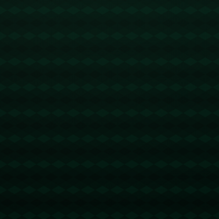
楊一鳴和劉鑫瑜的個人發揮固然是得分的關鍵，但更值得注
意的是，滄州雄獅中場出色的組織能力。例如本場比賽，他
們成功地壓制了廣州隊的中前場進攻，將廣州隊進攻端的威
脅降到最低。
數據顯示，滄州雄獅全場完成了80%的傳球成功率，其中關
鍵傳球多達8次。相比廣州隊傳統依賴個人能力突破的打
法，滄州雄獅的團隊作戰讓人印象深刻。如此的技戰術安
排，正是他們本賽季能夠穩居積分榜中段的重要原因之一。
### **廣州隊的隱憂：進攻與防守待提升**
反觀廣州隊，本場比賽的表現明顯低於預期。在進攻端，廣
州隊陷入了得分難的困境，全場僅有2次射門命中門框范
圍。這反映出他們的**有效射門能力不足**。同時，防守端
漏洞頻出，特別是對滄州雄獅兩次致命進攻時，后防線協防