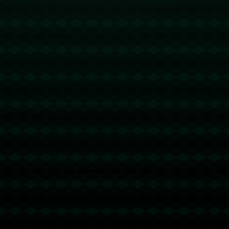
不力的問題尤為明顯。本場失利後，廣州隊不得不重新思考
如何平衡進攻與防守。
**現實案例：李楠的錯失良機**
值得注意的是，在上半場第30分鐘，廣州隊前鋒李楠曾爭到
一個絕佳的破門機會，無奈他的射門偏出立柱，讓球隊錯過
了扭轉局勢的最佳時刻。這樣的失誤成了廣州隊輸球的縮
影，也說明了球員需要在關鍵時刻提高臨場發揮。
### **關鍵數據分析：滄州勝在效率**
本場滄州雄獅全隊傳球成功率達到了80%，射門轉化率則高
達25%。相比之下，廣州隊的傳球成功率僅為75%，射門命
中率更是只有10%。這些數據充分說明，滄州雄獅在整體效
率上明顯優於廣州隊，而這正是他們取得勝利的根本原因。
### **總結亮點：楊一鳴與劉鑫瑜開創新局**