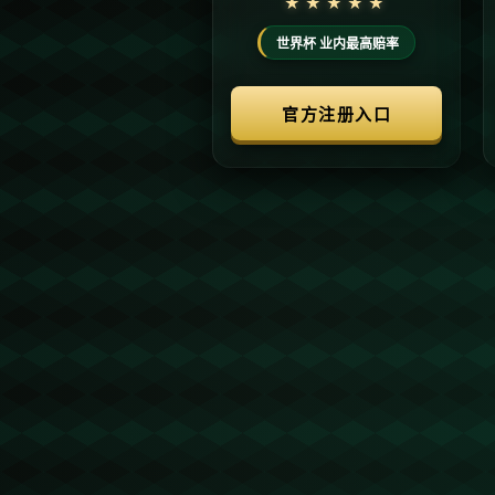
**中国足球队的命运之战：三连胜与出线希望**