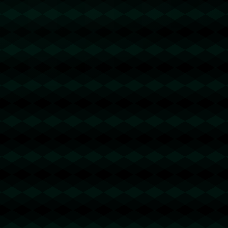
成功搭上通往世界杯的末班车。类似的例子给了国足无限的激
题，如进攻薄弱、防守不稳等。*此时，无论是对手的实力分
结果。利用国内外先进训练技法，提高团队协作能力与个人竞
状况。
足需要展示出无畏的拼搏精神与超凡的竞技状态。这样，才能
为胜利而战，才将继续谱写出线的历史篇章。在这个充满挑战