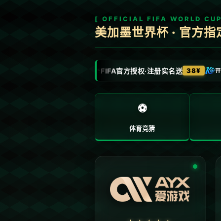
首页
公司简介
产品展示