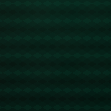
想。近期的赛程安排让国足再次置于风口浪尖，**“国足三连胜可保出线，