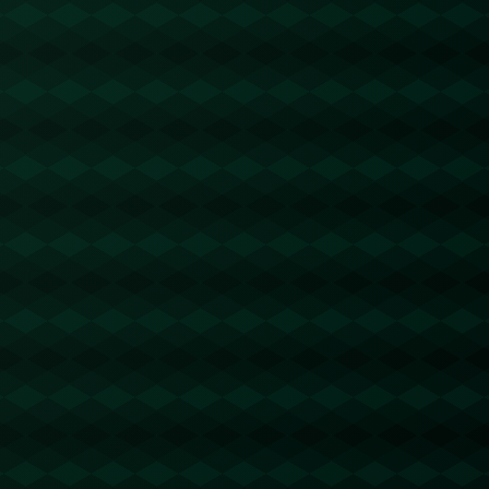
平一场无法掌控命运”**的标题不仅揭示了本次赛事的紧迫