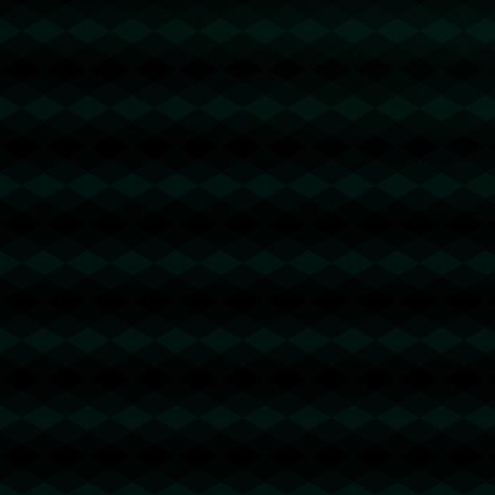
**在现实赛场上，不乏通过三连胜赢得出线权的成功例子
励，证明只要在比赛中保持专注，全心投入，任何奇迹都有
与此同时，若仅仅以平局收场，国足将面临更加复杂的出线
析、比赛策略的调整，还是赛后心态的调节，教练和球员都
在这种形势下，团队中的每一位成员都承担着巨大的责任。
技水平，是打造坚固“防线”的关键。决策者须确保战术思
*对于广大球迷而言，三连胜不仅是以数字形式呈现的目标
在激烈的国际竞争中屹立不倒，迎来理想的明天。
随着比赛的临近，中国足球队的每一个动作皆牵动着球迷的
的时刻，让我们期待国足抓住机会，冲破历练，再燃希望。