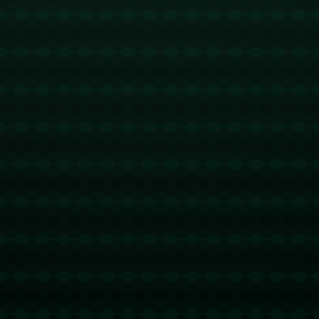
在战术执行方面，喀麦隆向来以多变和灵活著称。他们可根
据场上形势迅速调整阵型，从传统的**4-4-2阵型转换到3-5-
2，以增加中场的厚度**。这种灵活性不仅提高了他们对场
上变化的适应能力，也让他们在面对不同风格的对手时具有
一定优势。
**案例分析：喀麦隆在预选赛中的表现**