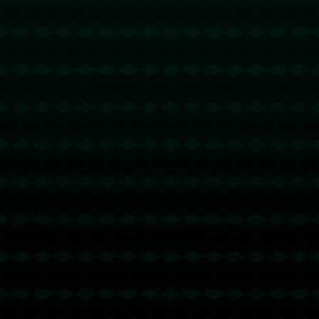
在2022年世界杯预选赛中，喀麦隆展现出了顽强的斗志和不
俗的实力。在与**科特迪瓦的焦点战中**，喀麦隆通过精妙