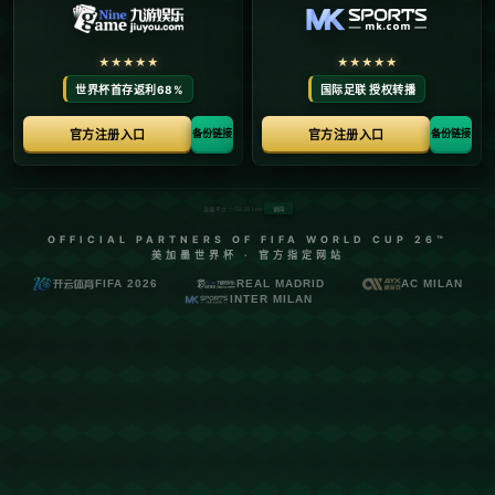
发布时间：2026-05-18
**揭开2022世界杯喀麦隆阵容名单的神秘面纱**
随着2022卡塔尔世界杯的临近，各支参赛球队都在积极备
战，其中非洲雄狮喀麦隆队备受关注。**喀麦隆国家队一直
是非洲足球的代表**，他们的表现总能吸引众多球迷的目
光。本文将深度解析喀麦隆队的阵容，探讨他们在2022年世
界杯上的潜力及看点。
**阵容分析：喀麦隆的强势后卫和锋线**
喀麦隆的**防守**一直是球队的亮点，他们的后防线由经验
丰富的球员组成，确保防线的稳固性。**主力后卫卡鲁·塔
古**，凭借在俱乐部多年的实战经验，在场上展现出了极强
的领袖才能。而年轻有为的**左后卫诺阿·埃邦**，他快速
的速度和准确的铲球技术，使喀麦隆的防线如铜墙铁壁。