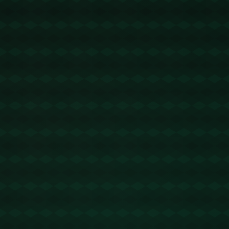
---
## **湖人稳居西部第四，稳定核心是关键**
本赛季初期，湖人队一度面临阵容磨合问题。然而，自交易
截止日后，湖人通过阵容调整迅速扭转局势，他们凭借**勒
布朗·詹姆斯和安东尼·戴维斯的核心组合**以及板凳席上的
深度支持，一路攀升。目前，他们在西部排名第四，不仅坐