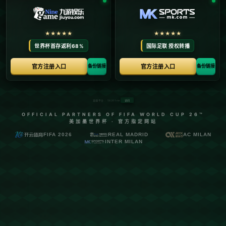
大放权，成就东里60分.
发布时间：2026-05-18
**詹姆斯的伟大：在最后时刻成就明星球员东里的辉煌**
在篮球比赛中，关键时刻的表现往往决定胜负，并非每一次
出手都需要由球队的头号球星完成。这种无私的表现，不仅
展现出领袖的格局，也有可能成就年轻球员的高光时刻。最
近一场比赛中，**勒布朗·詹姆斯**就选择在最后7分钟仅出
手1次，更是**关键时刻0投篮**，他的这番放权令人瞩目，
并完美成就了他的队友东里的**60分**奇迹。