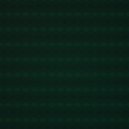
比赛结果直接为勇士带来了排名上的跃升，这绝不仅仅是数
字变化那么简单。**从此前的低迷表现到昨日的大胜，勇士
完成了一次心理上的“翻身仗”。**不仅在场上打出了团队协
作和全员活力，赢球还让他们再次找回自信。要知道，对于
一支以“团队篮球”著称的队伍来说，信心是战斗力的重要组
成部分。
这场胜利不仅帮助勇士巩固了季后赛的竞争优势，还展现了
球队的全员状态恢复。**斯蒂芬·库里的精准投篮、克莱·汤
普森的防守端活跃，以及板凳球员的高效贡献共同构成了这
场全面胜利的关键所在**。尤其是库里这场比赛的表现，再
次组织了勇士的快节奏进攻。这种以外线投射和快速推进为
核心的打法是勇士过去成功的基石。
### **赢球之外的“3大收获”**
除了赢球的即时好处，这场比赛对勇士而言还有三大宝贵的