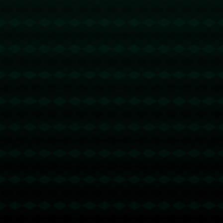
1. **逐步整合库里**：在库里复出初期，教练可以控制他的
上场时间，避免因突然的体力透支而影响表现。这种方式能
够让其他球员逐步适应新的场上组合。
2. **强化团队协作**：勇士队需要加强全队协作，通过增加
训练和队内交流，确保库里与其他球员之间的协调一致。尤
其是普尔和汤普森的角色调整，需要通过更多训练以达到最
佳效果。
3. **灵活的战术变化**：勇士队可以尝试在不同对手前对库
里的使用进行动态调整。例如，在面对防守强队时，保留库
里的进攻火力，在面对弱队时，则可以给库里更多休息时
间。
**案例分析**