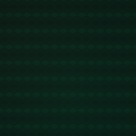
称完美。他多次精准预判天津津门虎球员的射门线路，用出
色的反应速度与稳定的扑救技术，多次化解险情。尤其是在
下半场比赛进入胶着时刻，天津队的王牌射手一次近距离劲
射直指死角，但**韩佳奇果断扑出，力保球门不失**。
这位年轻门将用自己的实际表现证明，他不仅具备超强的个
人能力，更拥有在压力之下稳住局势的心理素质。数据显
示，韩佳奇本场比赛完成了5次成功扑救，其中3次关键扑救
对结果影响深远。他的表现，无疑是国安本场保持不败的决
定性因素之一。
### **横梁：无形中化作第12人**