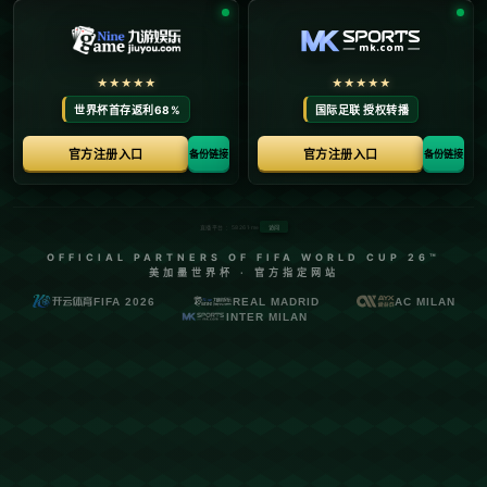
梁.
发布时间：2026-05-18
**国安延续京津德比7场不败：韩佳奇与横梁功不可没**
在中国足球版图上，京津德比一直拥有无可替代的分量。这
不仅是一场比赛，更是一座城市荣誉的较量。近日，北京国
安凭借门将韩佳奇的神勇发挥，加上横梁的“神助攻”，成功
以0:0逼平天津津门虎，从而实现了京津德比连续7场不败的
壮举。这场比赛，不仅延续了国安的德比荣耀，也揭示了关
键细节在足球比赛中的重要性。
### **韩佳奇：力挽狂澜的防守核心**
作为北京国安本赛季引进的强援，**韩佳奇无疑是球队后防
最重要的一块基石**。在这场京津德比中，韩佳奇的表现堪