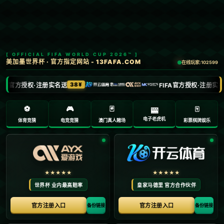
国安延续京津德比7场不败 多亏了韩佳奇和横