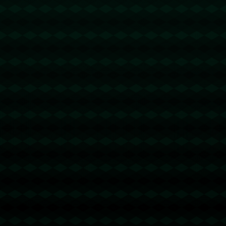
虽然天津津门虎在比赛中未能获胜，但这场平局也为他们提
供了一些宝贵的反思机会。在具备一定控球与进攻优势的情
况下，他们没能将得分机会有效转化，暴露出临门一脚精度
不足的问题。此外，在防守对手反击时缺乏统一协调，也是
需要总结的关键。**对于一支希望争取更高排名的球队来
说，效率与心理韧性都同样重要。**