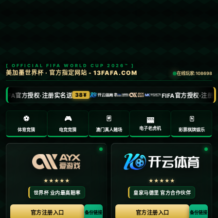
赛历｜春节冬奥会!年底世界杯!2022体坛大赛