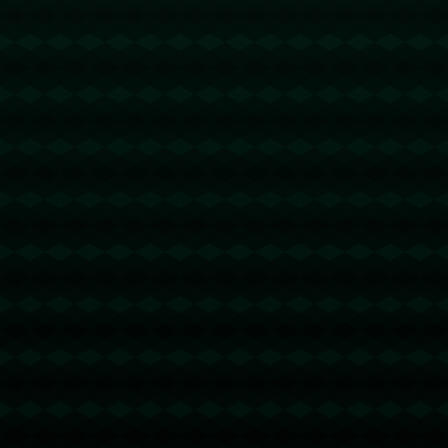
### **体育大年背后的价值观察**