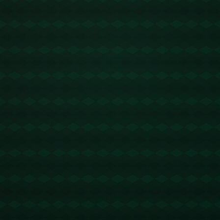
取胜的关键。每一位队员都具备精湛的技术，投壶动作精准
且稳定。同时，她们还善于根据对手的战术变化及时调整策
略，做到攻防兼备，以灵活的战术应对各种局面。
其次，团队的磨合和默契在比赛中起到了至关重要的作用。
多年来，中国冰壶女队通过不断的集中训练与实战演练，已