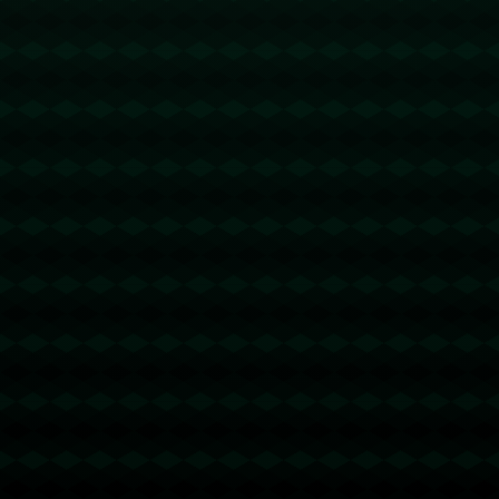
心理状态是争取胜利的重要保障。在这一方面，**中国冰壶
女队一直注重心理素质的培养**，通过赛前的心理辅导以及
赛后的反思调节，使队员以最佳的精神状态投入比赛。
为了将以上理论进行具体化，我们不妨回顾一下本次亚冬会