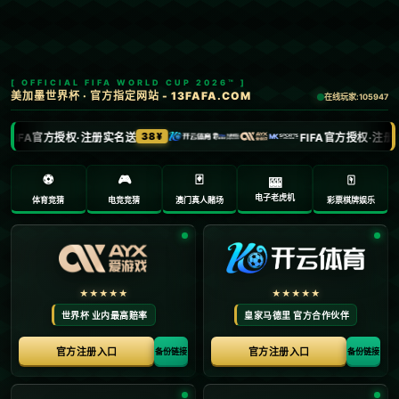
[亚冬会]中国冰壶女队小组赛取得四连胜.