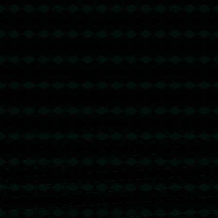
小组赛中的一个经典案例。在对阵日本队的关键战中，双方
比分一直胶着。关键时刻，中国队通过一记精准的击打，成
功将己方的壶置于最佳位置，最终锁定胜局。**这一策略成
功实施的背后，是对比赛形势的精准判断和团队默契的完美
展现**，无疑为她们的四连胜写下了重要一笔。
总的来看，中国冰壶女队在亚冬会小组赛中的出色表现，不
仅是技术和策略的胜利，也是心理素质和团队凝聚力的体
现。这一成绩的取得，证明了中国冰壶女队在**亚洲冰壶界
的强大实力**，也为她们今后的国际赛事奠定了坚实的基
础。在未来，中国冰壶女队势必继续以其出色的表现，引领
冰壶运动的发展。
上一篇：8胜2负，联盟第一！NBA黑马悄悄崛起，终于轮到你们冲击总冠军.