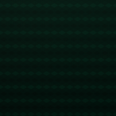
形成了一套完善的配合体系。**这种默契不仅体现在技战术
的运用上，也体现在心态的调整**和彼此之间的信任上。正
是这种团队的无间合作，使她们在比赛中的表现没有一丝松
懈，确保了胜利的连续性。
与此同时，团队管理和心理调节的完善也为中国冰壶女队的
成功奠定了基础。在高强度的比赛中，合理的调节和健康的