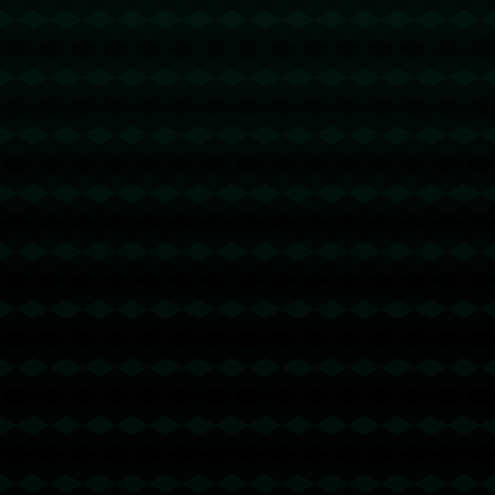
今，他们需要深刻反思自己的管理模式和竞技策略，以确保
未来不会犯下同样的错误。
降级后的英甲赛场也是一场全新的挑战。目前的英甲赛制竞
争激烈，老牌球队如谢周三和普利茅斯持续争夺升级席位。
布莱克浦需要利用自身丰富的联赛经验，同时大胆启用青年
球员，为未来打下基础。
## **总结**
*布莱克浦的降级故事告诉我们，稳定性与长期规划是赛场
成功的关键因素。*尽管球迷为球队的命运感到遗憾，但布
莱克浦仍有机会以降级为契机，重塑自我，重新进入顶级联
赛的行列。对于其他英冠俱乐部而言，布莱克浦的失败也是
一种警醒：保持阵容深度与管理层一致性是立足英冠的重要
课题。