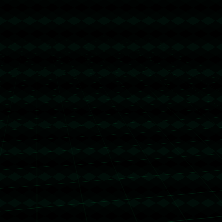
上一篇：辽宁男篮在与上海男篮的焦点对决中处于劣势，张镇麟投篮命中率低.
下一篇：体坛午爆｜俱乐部杯山东男篮今战北京，亚冠泰山11日战光州FC.
咨询热线：0755-9587648 客服QQ：194444531