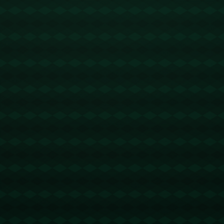
1.1球，而场均丢球数却高达1.8球。不平衡的表现直接让他
们在与对手的较量中屡屡失分。
## **原因剖析：布莱克浦何以陷入困境**
1. **教练更迭频繁，战术体系无所适从**
本赛季，布莱克浦由于管理层的内部不稳定更换了数位主教
练。从米克·麦卡锡到之前的尼尔·克里奇利，球队的战术定
位显得摇摆不定。这种情况使球员在比赛中的默契度和执行
能力大打折扣。
反观如莱顿东方这些拥有稳定主帅的球队，它们在上赛季得
以快速升入英甲并稳固局面，布莱克浦显然在管理层面略显
逊色。
2. **阵容深度不足，对英冠赛程的考验力不从心**
英冠作为英国足球第二级别联赛，其竞争强度不容小觑。在