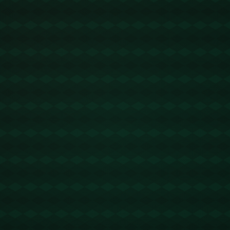
## **布莱克浦：航向英甲的无奈转变**
布莱克浦，这支曾经在英超赛场留下辉煌记忆的球队，如今
再度跌入英甲。作为一支历史悠久的俱乐部，布莱克浦的起
起伏伏可谓球队命运的缩影。*上赛季的中游成绩*让球迷对
本季保持英冠席位充满信心，但**本赛季的表现却大大低于
预期**。
截至降级确认之时，布莱克浦积累的积分远远落后于安全
区。进攻乏力与防守漏洞频频成为了这支球队的“阿喀琉斯
之踵”。数据显示，在整个赛季中，他们的场均进球数仅有