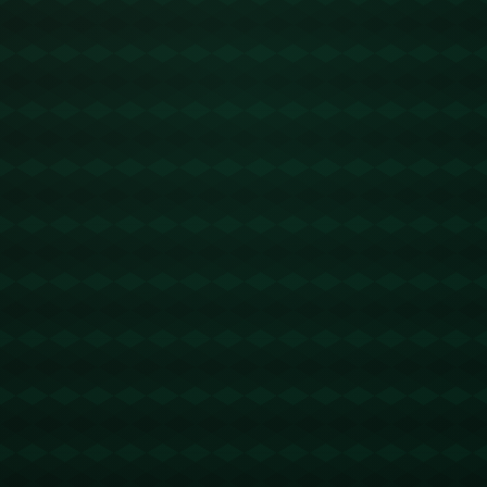
在上周末的意甲联赛中，**AC米兰**以1比2不敌都灵，球
队近四场比赛中仅取得1场胜利。这场比赛并不只是一次简
单的失利，更是揭示了AC米兰当前面临的多重挑战。从门
将迈尼昂的失误到佳夫的乌龙，甚至是普利西奇错失的重要
点球，无不在诉说着米兰目前的困境。**那么，这支意甲豪