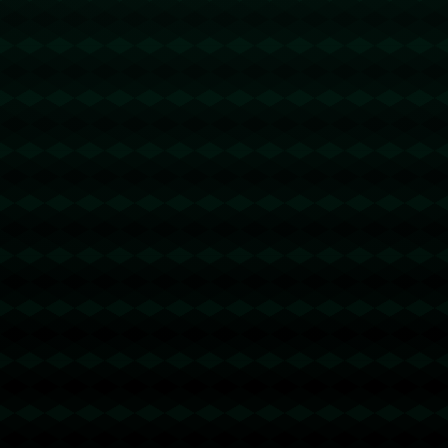
不仅葬送了球队扳平的希望，更让米兰在心理和积分上倍感
压力。
回顾AC米兰的近四场比赛，球队仅仅赢得一场胜利，显
然，这段时间的表现与球队在意甲的宏伟目标相去甚远。**
这种连续的低迷状态可能源于多个方面**。一方面，球队在
战术执行上的不稳固，使得关键时刻的失误不断出现。另一
方面，部分核心球员的状态下滑，也使得米兰在比赛中缺乏
有效的进攻手段。
面对如此局面，AC米兰需要在战术上进行调整，同时也需
要对球员的心理状态进行引导。**引进专业的心理辅导可能
是一个可行的方案**，通过帮助球员减压，提高他们在赛场
上的专注度和信心。此外，加强全队的默契和战术执行力，
也是球队重返胜利轨道的关键。