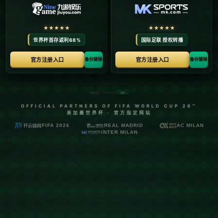
佳夫乌龙普利西奇失点.
发布时间：2026-05-18
**AC米兰近期挑战重重：从失误到失利，球队如何突破瓶
颈？**