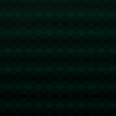
适时间来观看精彩赛事。
巴西在2019年的决赛中以3-1击败秘鲁，夺得美洲杯冠军。这一次的
中的碰面，阿根廷略占优势，但乌拉圭的韧性与不屈不挠，使得比赛充满
况，还掌握了1/4决赛的赛程安排。各队的历史交锋与潜在战术，将为未