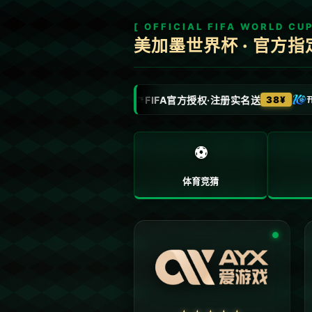
首页
公司简介
产品展示