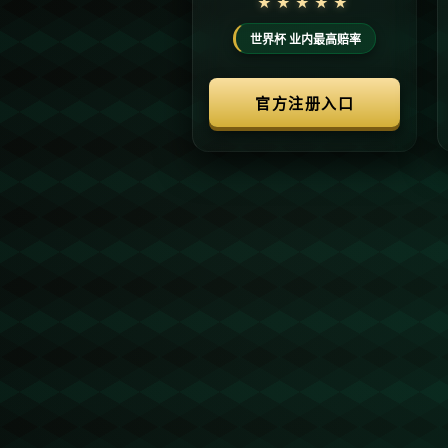
**美洲杯8强名单对阵 附美洲杯1/4决赛赛程时间安排**
随着美洲杯的战火如火如荼地进行，每一场比赛都在影迷中