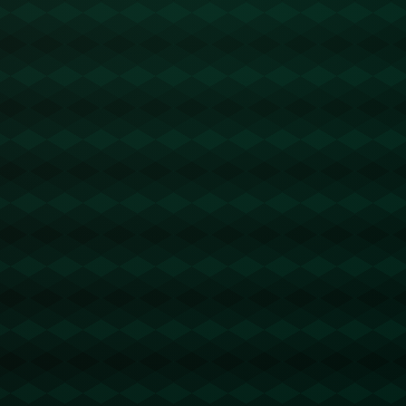
排又是怎样？本文将为你揭晓。
是:巴西、阿根廷、乌拉圭、哥伦比亚、智利、秘鲁、厄瓜多尔以及巴
对阵秘鲁。秘鲁虽然不如巴西强大，但凭借稳健的防守和快速反击，依旧是
阿根廷的进攻组合令人目不暇接，而乌拉圭在卡瓦尼和苏亚雷斯的领衔下，
1/4决赛的时间安排。比赛将于7月15日至17日进行，每场比赛间隔一
进行。