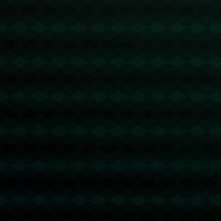
以上赛程安排，无论是工作日还是周末，球迷们都能找到合
**经典对决与赛况分析**
回顾过去的美洲杯比赛，巴西与秘鲁的对决多次上演。其中，
而阿根廷与乌拉圭的对抗，历来火花四溅。两队在国际赛事
**结语**
通过本文的详细分析，我们不仅了解了美洲杯八强的对阵情
对决，享受足球带来的魅力与激动。