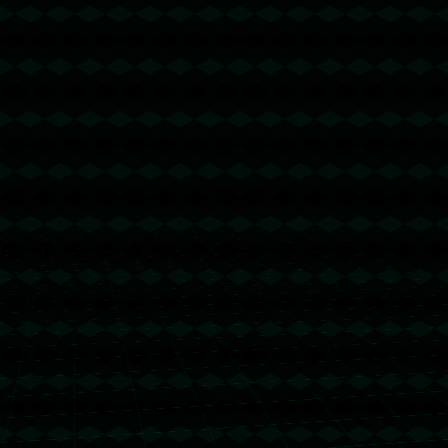
总之，在即将到来的这场与犹他爵士的比赛中，**独行侠的
策略调整和球员心态将扮演重要角色**。尽管主场作战的爵
士实力强劲，但独行侠只要调整得当，以稳健的防守和流畅
的进攻迎敌，完全有可能终结三连败，重回胜利轨道。这场
比赛不仅是对双方实力的检验，也将成为奠定独行侠接下来
赛季表现的一个重要节点。
通过这场比赛，让我们期盼**独行侠能在客场打出漂亮的翻
身仗**，他们的表现将为后续赛季注入新的活力和信心。
**NBA比赛的魅力**就在于此，一切的可能性都在于场上