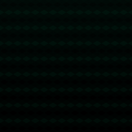
一个成功的**案例分析**是双方在上个赛季对碰时，独行侠
通过加快比赛节奏以及准确的外线投射，最终战胜了爵士。
这一胜利经验告诉我们，如果独行侠能有效控制比赛节奏，
他们是有能力击破爵士防线的。
**战略调整的必要性**