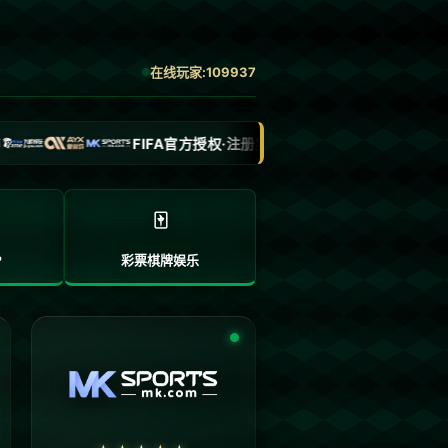
咨询热线
0755-9587648