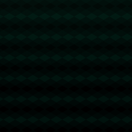
度和球员轮换方面。
因之一。长期以来，中场一直是球队的引擎，承担着进攻与防守的双重任务
且不稳定。这样的漏洞使得对手可以轻松找到突破口。
，我们可以看到当范戴克这样的核心球员不能出场时，替补球员未能肩
罗伯逊两位主力边后卫，虽然在攻击上贡献良多，但防守时常出现空挡。
在。赛程密集时，主力球员长期作战必然导致状态下滑甚至损伤。而在欧冠
整体健康，还能激发新生力量。
略时非常注意阵容的深度和多样性，在伤病潮袭来时，能够迅速调整以
着力于中场和防线的补强。唯有如此，他们才能在未来的欧冠比赛中再
引援*，才能使球队在激烈的竞争中立于不败之地。
末节22分难救主.