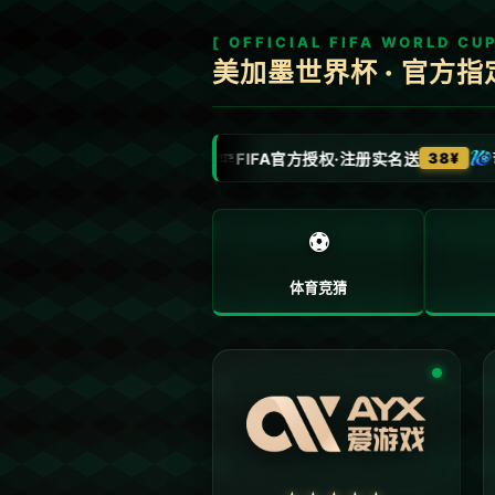
首页
公司简介
产品展示