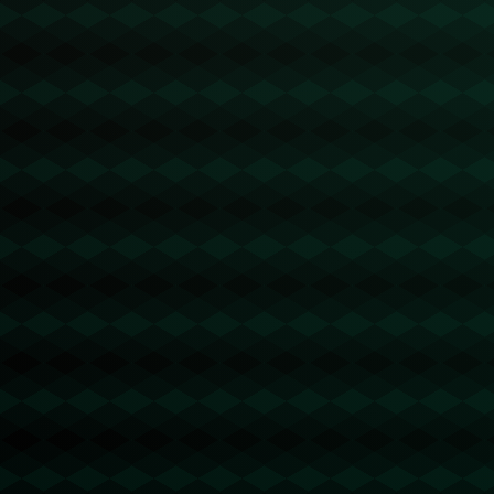
在原因以及球队如何应对。
利物浦在欧冠赛场上的最近失利不仅是一个令人痛心的结果