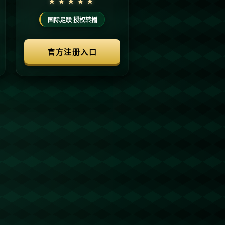
解决的问题。本文将深入分析利物浦阵容的隐秘缺陷，探讨潜