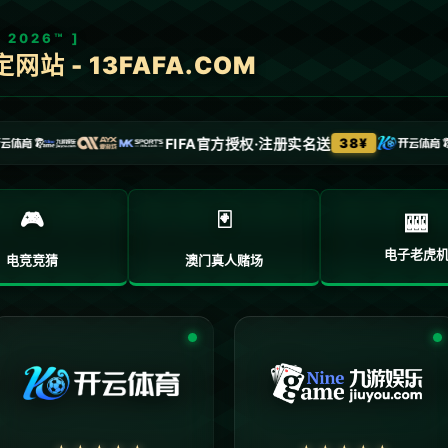
新闻资讯
联系我们