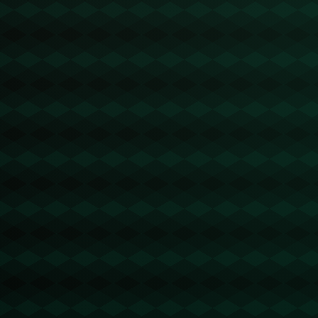
们的关注，同时也为球队的战术布置带来了挑战。