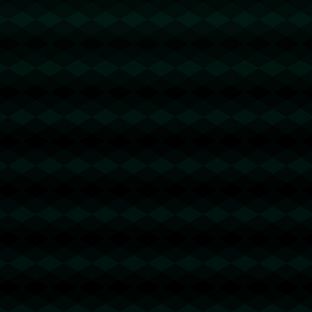
和他的队友们已经准备好全力以赴地冲击巴黎的防线**。巴萨多年来在欧
动的进攻策略，力求在客场创造奇迹。
整而遭遇败绩。例如，2019年内马尔因伤缺席的情况下，巴黎在欧冠淘
。
更加扑朔迷离**。波切蒂诺的策略调整、巴黎队员的发挥以及巴萨方面的
聚力。对于球迷而言，这无疑是一场不可错过的足球盛宴。