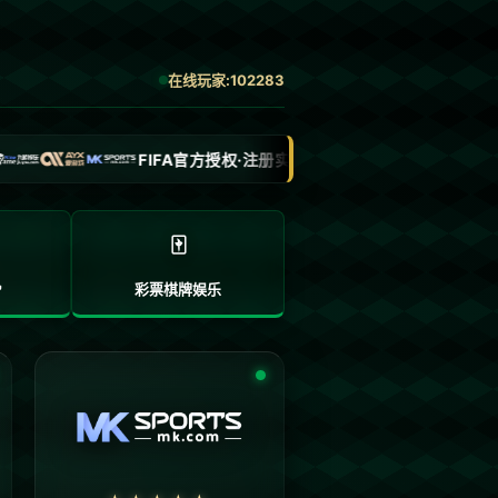
咨询热线
0755-9587648