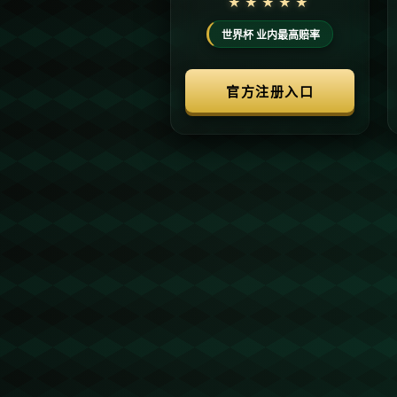
巴
**巴黎官方宣布：内马尔伤病未痊愈，缺席欧冠次回合战巴萨
在这个足球迷翘首以盼的季节里，巴黎圣日耳曼传来了一则