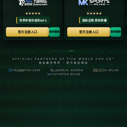
发布时间：2026-05-18
**乒乓球亚洲杯：石洵瑶不敌伊藤美诚的激烈较量揭示竞技
体育中的挑战与机遇**
乒乓球作为一项备受关注的竞技体育，其精彩绝伦的赛事总
能吸引众多观众目不转睛地观看。在最近的乒乓球亚洲杯
中，中国选手**石洵瑶**与日本选手**伊藤美诚**之间的对
决无疑成为赛场关注的焦点。虽然石洵瑶在此次比赛中惜败
于伊藤美诚，但这场比赛所展现的不仅仅是对手之间的较
量，更是两位世界顶尖选手之间战术策略的碰撞，以及个人
竞技能力的完美展示。
在亚洲杯赛场上，石洵瑶以其灵巧的步伐和精准的击球成为
中国队的希望。但面对伊藤美诚，她的表现有些差强人意。
伊藤美诚凭借迅猛的进攻和顽强的防守策略，成功限制了石