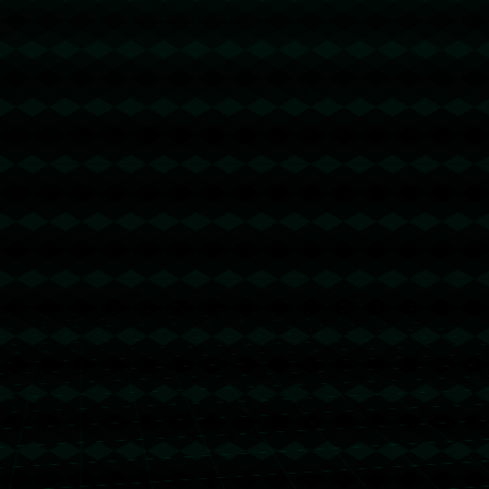
位选手都在这个舞台上留下了属于他们的足迹。通过这样的
比赛，不断激励更多的年轻选手勇敢探索竞技体育中的无限
可能。
上一篇：确认不打了！勇士核心关键战惨遭雪藏，科尔早已看他不顺眼.