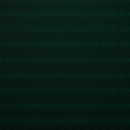
洵瑶的发挥。这场比赛中，石洵瑶虽然在几个回合中展现了
卓越的反击能力，但最终未能完全抵挡住伊藤美诚的多面进
攻。
***比赛策略***是乒乓球比赛中的关键因素之一。在这场对
决中，伊藤美诚巧妙地运用了自己擅长的逆旋转发球和正手
快攻，将比赛节奏牢牢掌控在自己手中。相较之下，石洵瑶
的防守策略在面对伊藤美诚的不断变换节奏时显得略微被
动。这为我们提供了一个深刻的思考：在面对不同风格的对
手时，选手需要不断调整自己的策略，以确保最佳的竞争状
态。
**伊藤美诚**的制胜策略可以追溯到她一贯的训练模式和赛
场经验。她的比赛风格以快速、精准著称，而这种风格正是
她在以往比赛中不断磨练和进化的结果。石洵瑶虽在技术水
平上不输任何对手，但在策略应变上需要更进一步提升。从