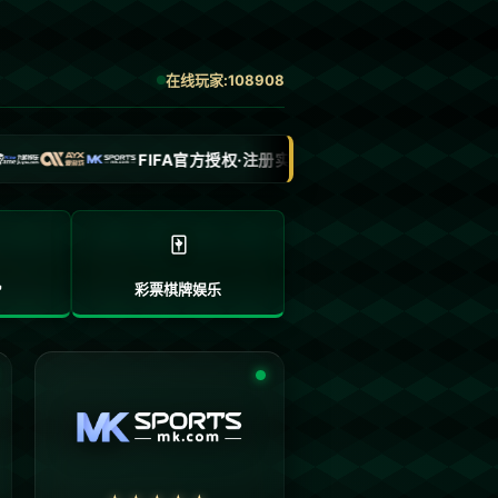
咨询热线
0755-9587648