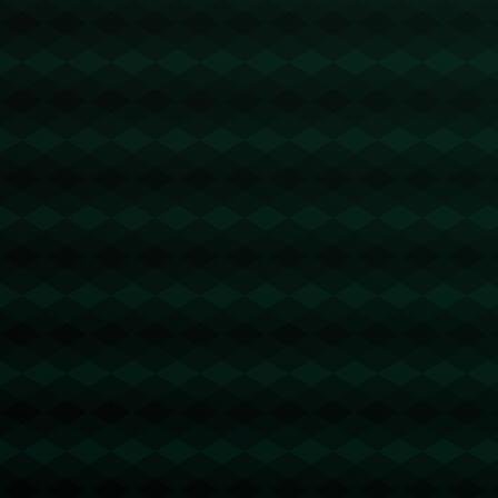
在这场比赛中，上海队的**核心球员们再次发挥出色**。
球员的强悍防守和篮板球的控制，也为球队奠定了胜利的基
**团队合作与教练策略的完美融合**
每一场胜利的背后，都离不开**教练的智慧与球员的默契
的变化。球员们也严格执行战术安排，团队合作无间，最终
**山西队虽败犹荣**
尽管山西队最终输掉了比赛，但他们在场上的表现也值得肯
观众的尊敬。山西队的锋线球员在**关键时刻的得分能力*