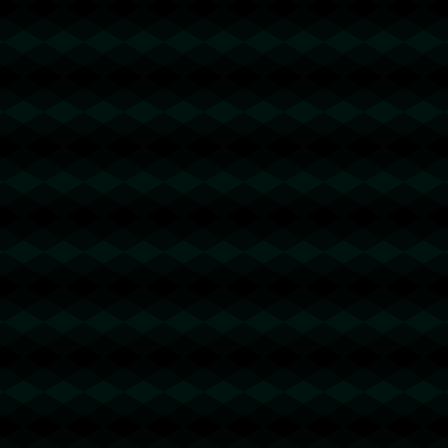
更显得十分优雅端庄。很多体育迷表示，这不仅是“才子配佳
妻子叶一茜，他们的爱情故事曾经也是一时话题。谢瑜此举，
。谢瑜勇敢公开婚讯，为运动员的好榜样添了一笔新的篇章。