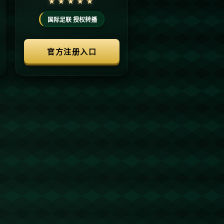
楚钦祝福.