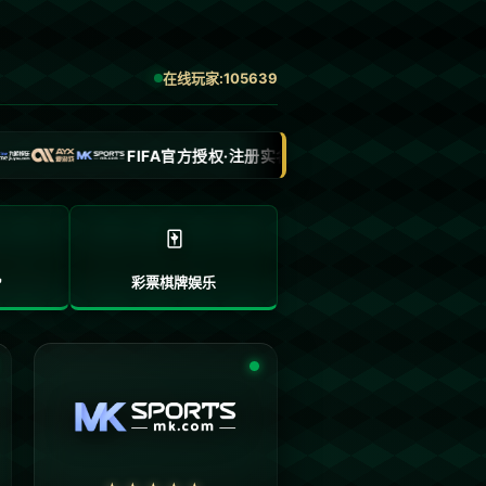
咨询热线
0755-9587648