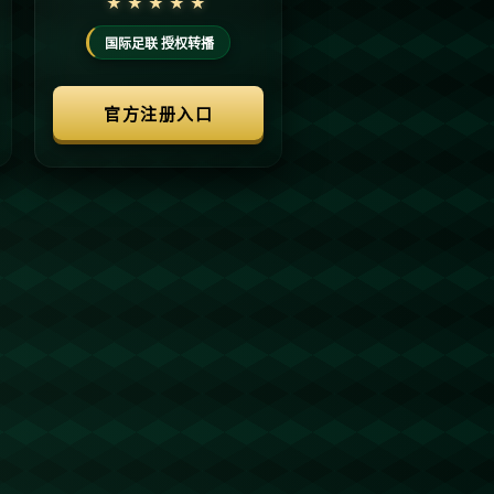
整个赛季带来重要的影响。山西队的表现为何如此出色？这场比赛