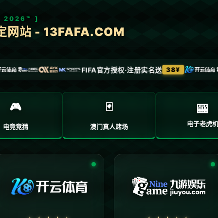
新闻资讯
联系我们