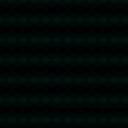
**总结**
山西队以**93:83击败江苏队**再度证明了其强大的
来的比赛中屡创佳绩。希望看过本文的读者能够对山西队的
上一篇：委内瑞拉vs墨西哥谁厉害比分预测 委内瑞拉墨西哥
下一篇：新春走基层｜花湖机场：年味在这里汇聚后飞扬.
咨询热线：0755-9587648 客服QQ：194444531