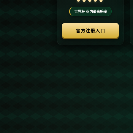
**前言：**在一场备受期待的CBA对决中，*山西队以9
又给CBA带来了怎样的意义？本文将深入分析这场比赛以