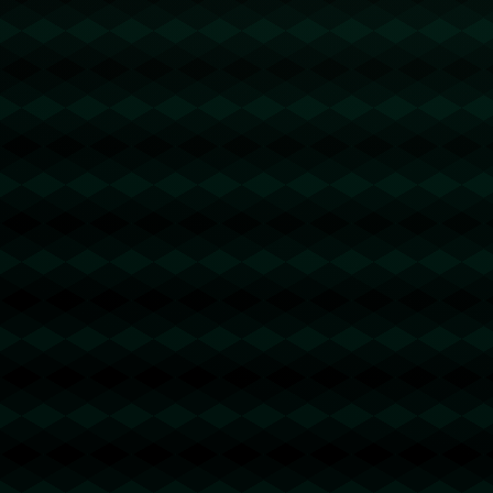
在第二节，江苏队一度通过调整战术，试图反击山西队的防
整有效地化解了江苏队的反扑，使得山西队重新掌控比赛节