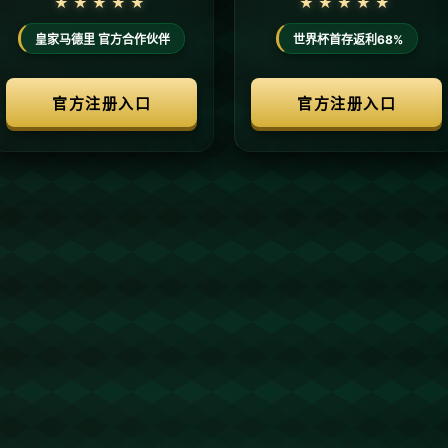
CBA：山西队93：83击败江苏队 收获三连胜.
发布时间：2026-05-18
3:83战胜江苏队*，成功收获三连胜，这不仅是对他们实力的证明，更为
及山西队的策略与优势。