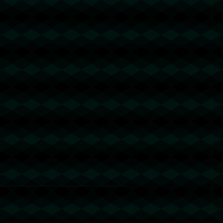
随着赛季的深入，山西队若能保持这种势头，相信他们定将在未