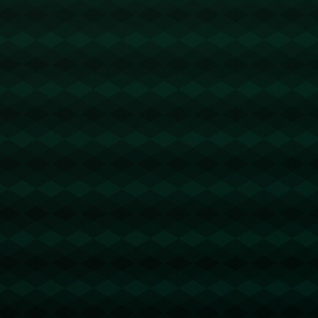
团队士气。*三连胜的记录是对球队努力的最好回报*，它使山西队在赛季
这种优势，不断优化细节，定将在CBA联赛中占据一席之地。