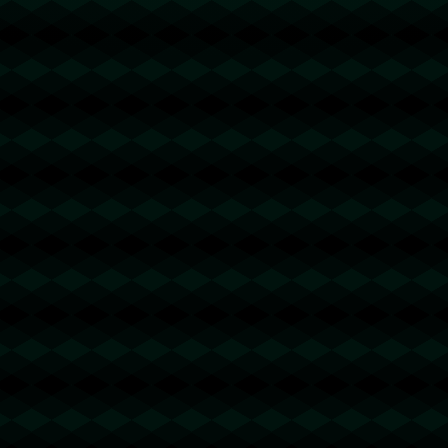
迎来最强搭档.
之间的争执发表看法.