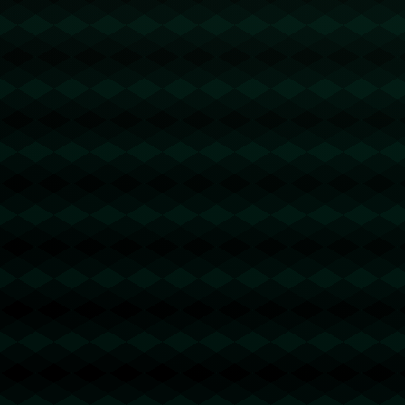
即将到来的中国队与印尼的比赛是一场不容忽视的对决。印
也是一次验证其战术策略的机会。他将根据对手特点和自身
对于中国足球的未来，足协同样意识到在教练更替之外，推
合性改革，足协力求在未来几年里实现男子足球水平的飞跃
中国足协通过重新邀请西班牙名帅执教，为国足带来了新希