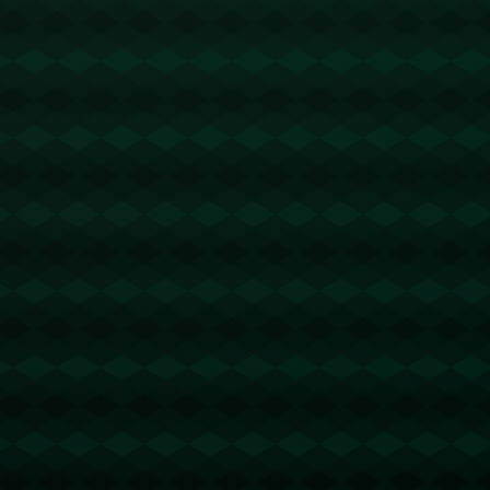
西班牙国家队取得辉煌成绩的名帅接任。这位西班牙名帅以其丰富的执
重视，也显示出对国际优秀教练的高度认可。**
平，未能实现球迷和足协预期的突破。这不仅让伊万本人陷入困境，也使得
略的重要契机。
赛中打造出多支具有高度竞争力的球队。其独特的战术风格将成为中国队
改变传统阵型，为球队带来了更强的进攻力和防守稳定性。这种灵活多