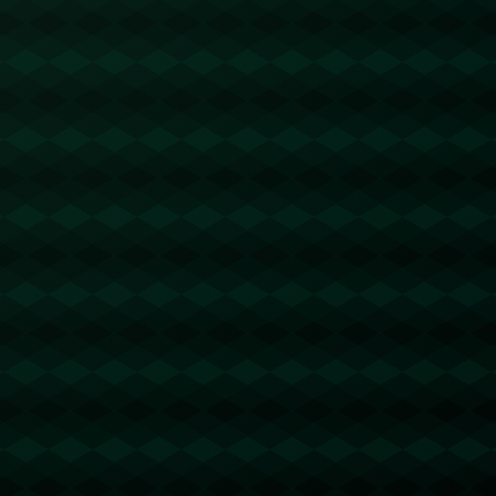
教经验和独特的战术理念闻名，他的到来无疑给中国足球带来
国家队在国际舞台上的表现不够亮眼。因此，伊万选择辞职，
改革的关键。**通过细致的战术分析和球员能力评估，他的
变的战术极有可能在国足中得到应用，从而在即将对阵印尼的