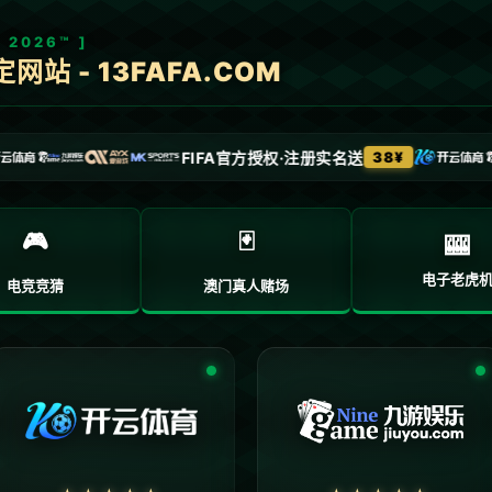
新闻资讯
联系我们