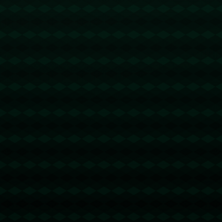
排行，同时也为接下来的赛事增添了信心。
*比赛结果的战略意义*
两场比赛不仅在于比分的呈现，更在于**球队心态与未来战
略调整的指导性意义**。对于阿森纳而言，这次失利或许是
个警示牌，球队需要在防守端强化细节管理，并对比赛中的
心态进行检讨。相对的，对于皇马，这场胜利则是一场激