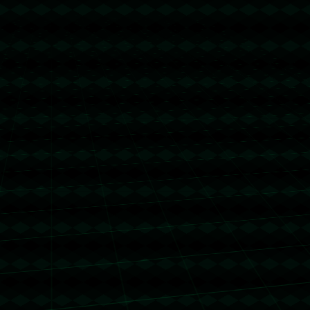
综上所述，**阿森纳和皇马经历的一场胜负赛**，不仅揭示
了瞬息万变的足球世界，更展现了不同球队在压力面前的表
现差异。这两场比赛，也许会成为本赛季英超、西甲联赛中
影响深远的转折点。
上一篇：NBA ｜ 杜兰特3万分里程碑 太阳遗憾不敌灰熊.
下一篇：巴薩斬獲4000萬歐投資 愛瑪客公司開啟戰略新篇章.
咨询热线：0755-9587648 客服QQ：194444531