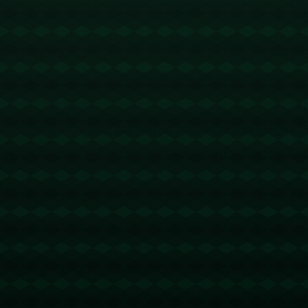
反观**皇马以3-2绝杀对手的比赛**，则展现了另一番风
貌。在这场充满对攻色彩的比赛中，皇马在主场通过两次落
后下的强势反扑，实现了惊险取胜。这场胜利，不仅仅是比
分上的逆转，更是一种精神的象征。
皇马在比赛中体现出的坚韧和冷静，成为球迷津津乐道的话
题。特别是**在关键时刻的进球**，充分显示出球队核心球
员的决断力与执行能力。通过这场比赛，皇马巩固了自己的