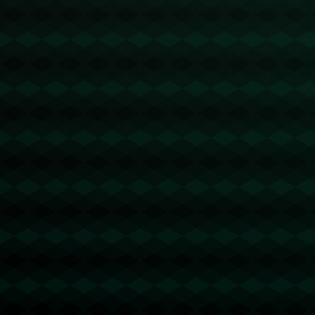
**市场价值的变动**
值得注意的是，这次租借转会也可能对特莱斯的市场价值产
不佳，可能会对其职业生涯的下一步产生不利影响。