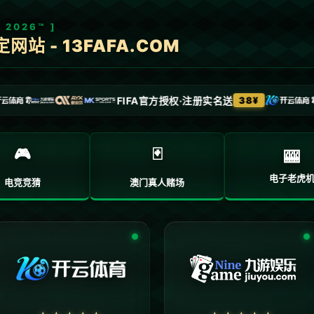
新闻资讯
联系我们