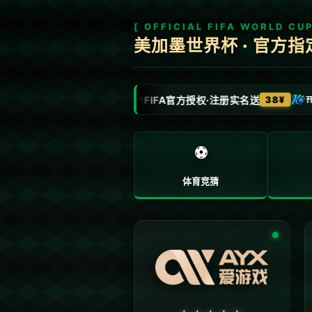
首页
公司简介
产品展示