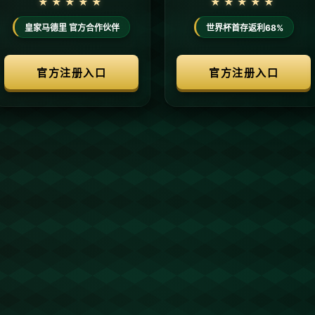
曼联官宣：巴西后卫特莱斯租借到塞维利亚.
发布时间：2026-05-18
布了巴西后卫亚历克斯·特莱斯以租借形式转会至**西甲劲旅塞维利亚**