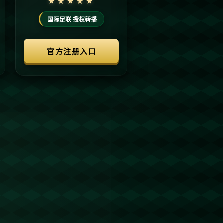
的消息。这一消息不仅在球迷群体中引起了广泛讨论，也让人