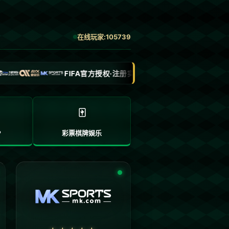
咨询热线
0755-9587648