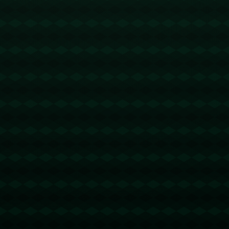
来到球队初期也经历了一段融入时间，但最终凭借不懈努力
成为了不可或缺的一员，帮助球队多次夺得联赛冠军。**这
一案例表明**，外援的适应不仅取决于球员本身，更需要球
队提供全方位的支持。
**广东队的期望**