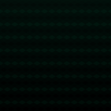
这两场比赛为其他NBA球队如何处理比赛中的突发情况提
供了宝贵的借鉴。**高效的进攻战术、默契的团队配合、精
准的防守布置**，都是尼克斯和掘金成功的重要因素。这也
提醒各支球队在比赛过程中需要灵活思考，及时做出战略调
整以适应不断变化的局势。
综上所述，布伦森在尼克斯对战雄鹿中的绝佳表现和掘金逆
转独行侠的比赛，均为本赛季增添了一抹亮色。通过这些比
赛，球迷们不仅看到了**个人英雄主义**的力量，也感受到
团队合作和战略规划在竞技中的重要性。通过这些胜利，尼
克斯和掘金在赛程中都显得更加神采飞扬，为接下来的比赛