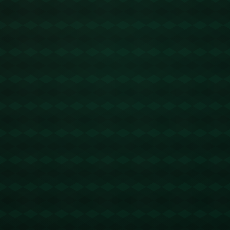
NBA常规赛中，**尼克斯球星布伦森**一场独得44分，成
为尼克斯对战雄鹿的大功臣。这不仅是布伦森个人职业生涯
的一大高光时刻，也帮助球队在激烈的**东部联盟**争夺中
占据了有利位置。布伦森在场上的表现可谓是无懈可击，不
仅仅是他得分手段多样，更重要的是他在关键时刻的冷静与
果断。尼克斯在这场比赛中展现了**团队合作**与个人能力
的完美结合，使得他们能够面对挑战，击败对手。
不仅如此，在另一场同样精彩的比赛中，**掘金队逆转独行
侠**，再次展现了他们强大的反应能力与团队合作精神。掘
金队在比赛中一度落后，但凭借耐心的调度与稳定的心理，
在下半场实现了精彩逆转。掘金的这场胜利离不开他们的**