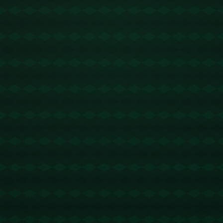
从赛制层面来看，总决赛的结果将由累计两回合总比分决
定。一旦两队在常规时间打平，则按照规则进入加时赛，甚
至点球大战，完全避免了冷门队伍“捡漏”的可能，真正实现
竞技公平。这一安排让总决赛的每一场比赛都显得格外重
要，任何一瞬的失误都有可能影响最终的命运。