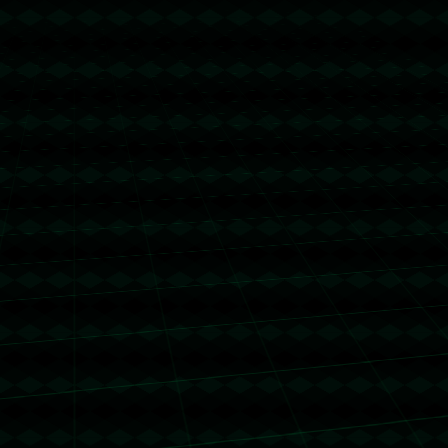
煌的写照，更是马竞整个团队努力的结果。他用自己的
**417次出场**为马竞书写了一个关于坚韧、忠诚和荣耀的
篇章。未来的足球史书中，奥布拉克的名字将与那些伟大的
传奇并肩而立，成为后世津津乐道的话题。**他是马竞的守
护神，更是足球历史上不朽的传奇**。
上一篇：歐洲杯1／8決賽荷蘭0-2捷克 德利赫特染紅霍萊什傳射建功.
下一篇：巴薩官方：足協主席世界杯期間行為錯誤 承諾支持男女平權.
咨询热线：0755-9587648 客服QQ：194444531
公司地址：辽宁省本溪市本溪满族自治县碱厂镇
Copyright 2024
28圈 - 28圈(中国)官方网站 - 相信品牌的力量
All Rights by
28圈