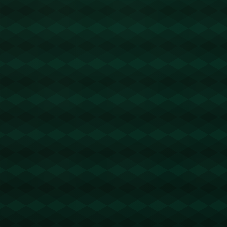
一射"**