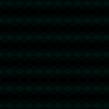
上一篇：籃球之夜 傑曼決勝時刻 陳盈駿精彩表現 曾凡博穩健