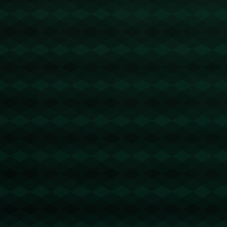
### **关键转折：德利赫特染红，荷兰陷入被动**
比赛的转折点出现在第55分钟，荷兰中卫德利赫特因一次争
走势。在少一人的情况下，荷兰的防线漏洞逐渐变大，而捷
德利赫特在赛后接受采访时坦言：“那一瞬间，是我的错误
---
### **霍莱什传射建功，捷克掀翻传统豪强**
如果说德利赫特的红牌是荷兰失利的导火索，那么**绍切克
中助攻希克扩大比分，彻底锁定胜局。
霍莱什，这位30岁的中场球员，在比赛中的表现堪称完美
传射建功”成为各大媒体报道的焦点，他也正式跻身于欧洲
---