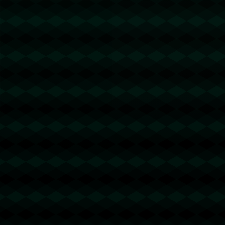
上保持冷静。这一成功案例无疑强调了心理博弈对足球比赛的重要性。
**实力与耐心**的双重体现。从小组赛到淘汰赛，捷克队的防守反击战
迷热议的焦点。
*
苦涩，而捷克队则继续朝着他们的梦想奋勇前行。毫无疑问，这场**欧洲