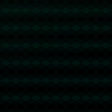
术应对自如，霍莱什、苏切克等球员的个人能力也进一步被发
杯1/8决赛捷克VS荷兰**的较量将被视为足球历史上经典