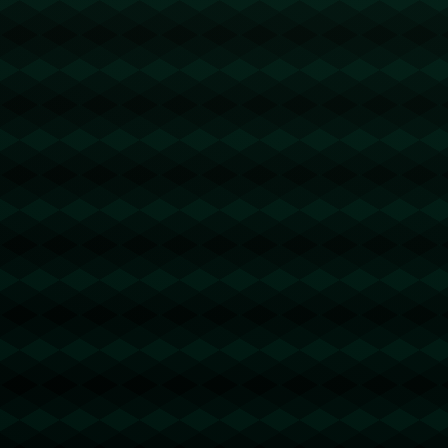
### **案例分析：红牌与心理博弈对比赛的影响**
如果回看这场比赛，荷兰队的失败可归因于**心理失衡和